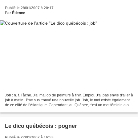
Publié le 28/01/2007 à 20:17
Par
Étienne
Job : n. f. Tâche. J'ai ma job de peinture à finir. Emploi. J'ai pas envie d'aller à
job à matin. J'me sus trouvé une nouvelle job. Job, le mot existe également
de ce côté de l'Atlantique. Cependant, au Québec, c'est un mot féminin alors
qu'ici il est...
Le dico québécois : pogner
Publié le 27/01/2007 à 16:53