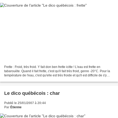
Frette : Froid, très froid. Y fait don ben frette icitte ! L'eau est frette en
tabarouète. Quand il fait frette, c'est qu'il fait très froid, genre -20°C. Pour la
température de l'eau, c'est qu'elle est très froide et qu'il est difficile de s'y
baigner...
Le dico québécois : char
Publié le 25/01/2007 à 20:44
Par
Étienne