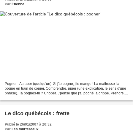
Par
Étienne
Pogner : Attraper (quelqu'un). Si j'te pogne, j'te mange ! La maîtresse l'a
pogné en train de copier. Comprendre, piger (une explication, le sens d'une
phrase). Ta pognes-tu ? Choper. J'pense que j'ai pogné la grippe. Prendre.
Pognes-y les fesses. Avoir...
Le dico québécois : frette
Publié le 26/01/2007 à 20:32
Par
Les tourtereaux