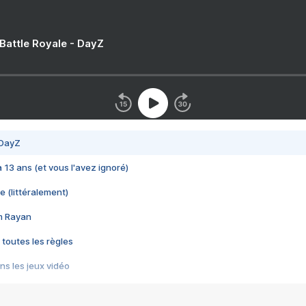
 Battle Royale - DayZ
 DayZ
 a 13 ans (et vous l'avez ignoré)
e (littéralement)
im Rayan
 toutes les règles
s les jeux vidéo
us choquant de Rockstar ? - Le scandale BULLY