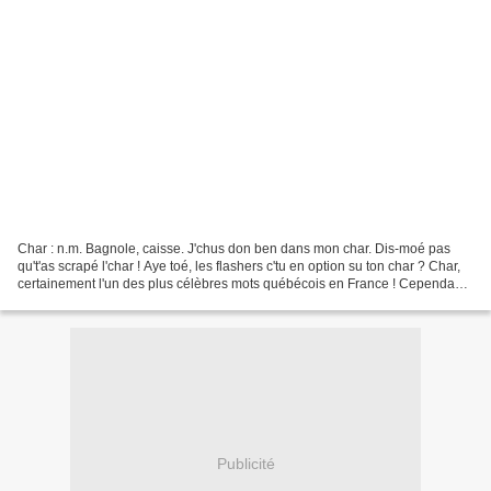
Char : n.m. Bagnole, caisse. J'chus don ben dans mon char. Dis-moé pas
qu't'as scrapé l'char ! Aye toé, les flashers c'tu en option su ton char ? Char,
certainement l'un des plus célèbres mots québécois en France ! Cependant,
il faut savoir le prononcer....
Publicité