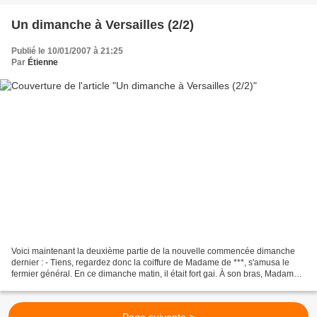
Un dimanche à Versailles (2/2)
Publié le 10/01/2007 à 21:25
Par
Étienne
Voici maintenant la deuxième partie de la nouvelle commencée dimanche
dernier : - Tiens, regardez donc la coiffure de Madame de ***, s'amusa le
fermier général. En ce dimanche matin, il était fort gai. À son bras, Madame
Cahouet de Villers, vêtue d'une...