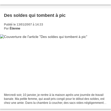
avant la fin de phrase et qui va probablement...
Des soldes qui tombent à pic
Publié le 13/01/2007 à 14:33
Par
Étienne
Mercredi soir, 10 janvier, je rentre à la maison après une journée de travail
banale. Ma petite femme, qui avait pris congé pour le début des soldes, est
chez une amie. Dans la chambre à coucher, des sacs vides négligemment
éparpillés sur le sol. Sur...