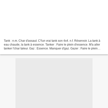
Tank : n.m. Char d'assaut. C't'un vrai tank son 4x4. n.f. Réservoir. La tank à
eau chaude, la tank à essence. Tanker : Faire le plein d'essence. M'a aller
tanker l'char taleur. Gaz : Essence. Manquer d'gaz. Gazer : Faire le plein
d'essence. Y faut qu't'arrêtes...