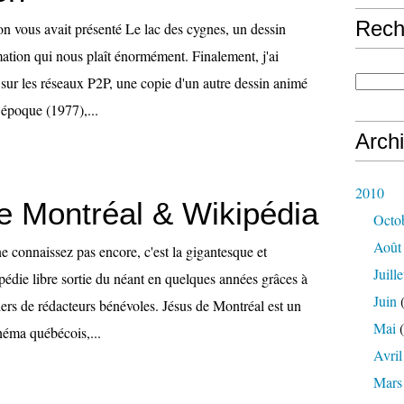
Rech
 on vous avait présenté Le lac des cygnes, un dessin
tion qui nous plaît énormément. Finalement, j'ai
 sur les réseaux P2P, une copie d'un autre dessin animé
époque (1977),...
Arch
2010
e Montréal & Wikipédia
Octo
Août
e connaissez pas encore, c'est la gigantesque et
Juille
pédie libre sortie du néant en quelques années grâces à
Juin
(
iers de rédacteurs bénévoles. Jésus de Montréal est un
Mai
(
néma québécois,...
Avril
Mars