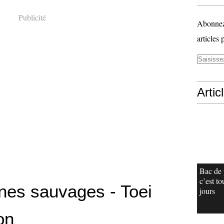
Publicité
Abonnez-
articles 
Artic
Bac de 
c’est to
nes sauvages - Toei
jours
on