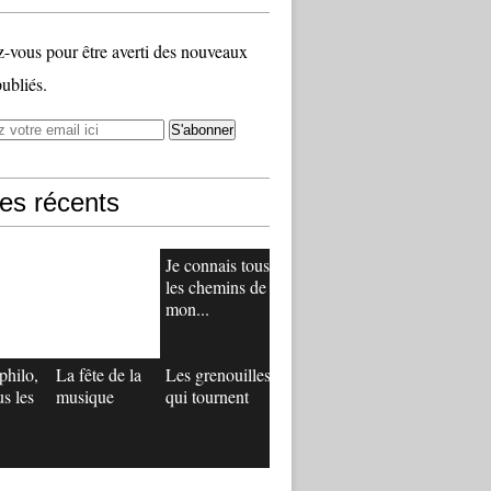
vous pour être averti des nouveaux
publiés.
les récents
Je connais tous
les chemins de
mon...
philo,
La fête de la
Les grenouilles
us les
musique
qui tournent