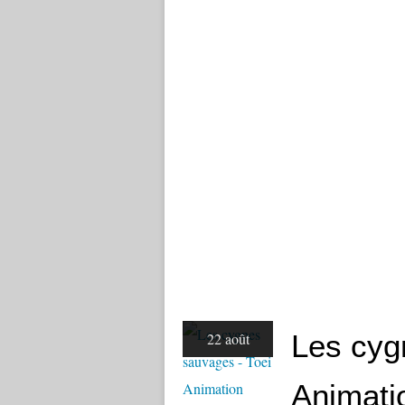
Les cyg
22 août
Animati