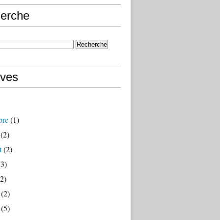
erche
ives
bre
(1)
(2)
t
(2)
3)
2)
(2)
(5)