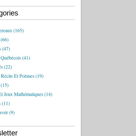
gories
ereaux
(165)
(66)
s
(47)
 Québécois
(41)
és
(22)
 Récits Et Poèmes
(19)
(15)
Et Jeux Mathématiques
(14)
s
(11)
vrir
(9)
letter