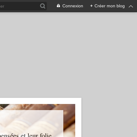
Connexion
+
Créer mon blog
ensées et leur folie...