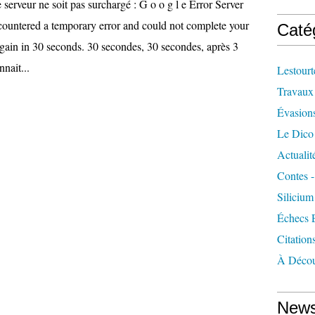
e serveur ne soit pas surchargé : G o o g l e Error Server
countered a temporary error and could not complete your
Caté
again in 30 seconds. 30 secondes, 30 secondes, après 3
nait...
Lestourt
Travaux
Évasion
Le Dico
Actualit
Contes -
Silicium
Échecs 
Citation
À Décou
News