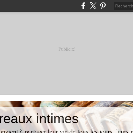
Publicité
reaux intimes
vient à partager leur vie de tous les jours, leurs p