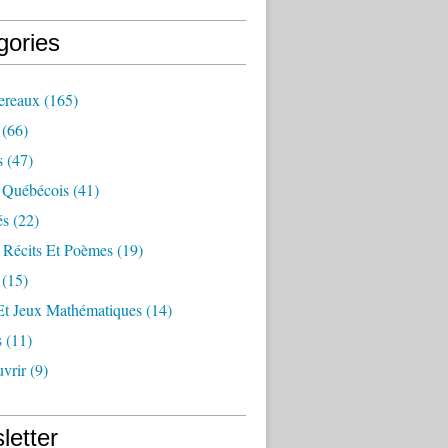
gories
ereaux
(165)
(66)
s
(47)
 Québécois
(41)
és
(22)
 Récits Et Poèmes
(19)
(15)
Et Jeux Mathématiques
(14)
s
(11)
vrir
(9)
letter