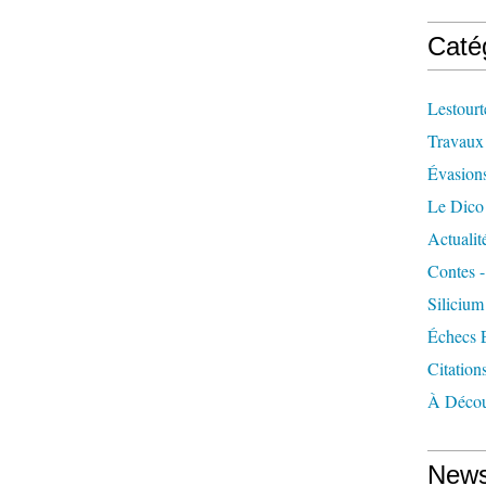
Caté
Lestourt
Travaux
Évasion
Le Dico
Actualit
Contes -
Silicium
Échecs 
Citation
À Décou
News