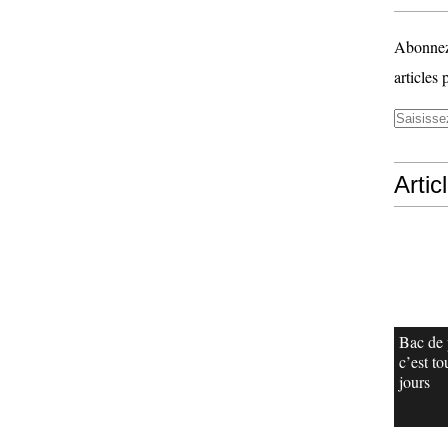
Abonnez-
articles 
Artic
Bac de 
c’est to
jours