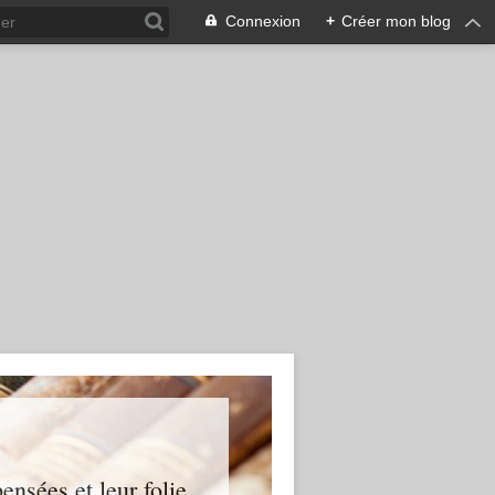
Connexion
+
Créer mon blog
ensées et leur folie...