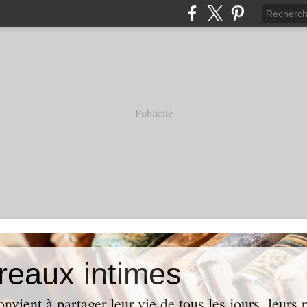
Publicité
reaux intimes
vient à partager leur vie de tous les jours, leurs p