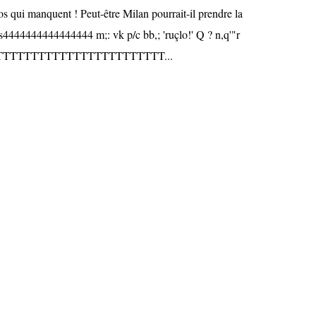
os qui manquent ! Peut-être Milan pourrait-il prendre la
xs4444444444444444 m;: vk p/c bb,; 'ruçlo!' Q ? n,q'"r
TTTTTTTTTTTTTTTTTTTTTTT...