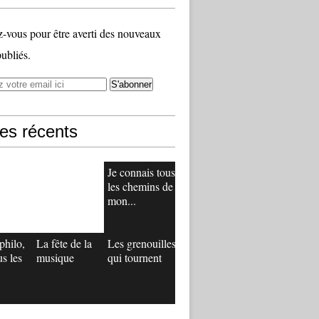
vous pour être averti des nouveaux
publiés.
les récents
Je connais tous
les chemins de
mon...
philo,
La fête de la
Les grenouilles
us les
musique
qui tournent