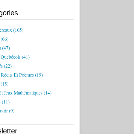
gories
ereaux
(165)
(66)
s
(47)
 Québécois
(41)
és
(22)
 Récits Et Poèmes
(19)
(15)
Et Jeux Mathématiques
(14)
s
(11)
vrir
(9)
letter