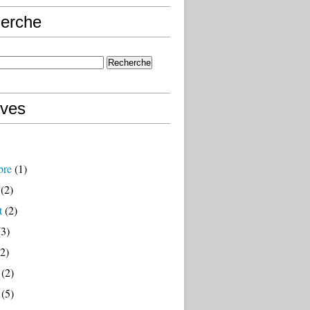
erche
ives
bre
(1)
(2)
t
(2)
3)
2)
(2)
(5)