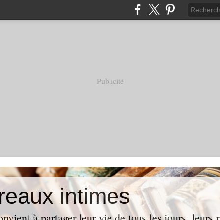
Publicité
reaux intimes
vient à partager leur vie de tous les jours, leurs p