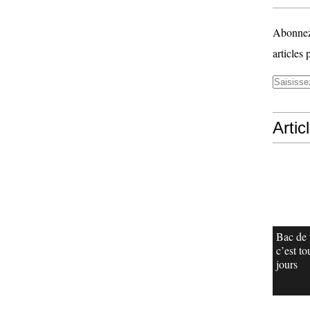
Abonnez-
articles 
Artic
Bac de 
c’est to
jours