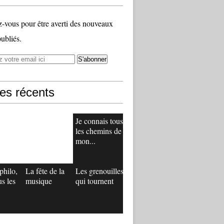
vous pour être averti des nouveaux
publiés.
les récents
Je connais tous
les chemins de
mon...
philo,
La fête de la
Les grenouilles
us les
musique
qui tournent