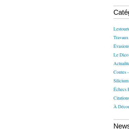
Caté
Lestourt
Travaux
Évasion
Le Dico
Actualit
Contes -
Silicium
Échecs 
Citation
À Décou
News