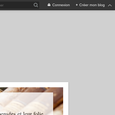
Connexion
+
Créer mon blog
ensées et leur folie...