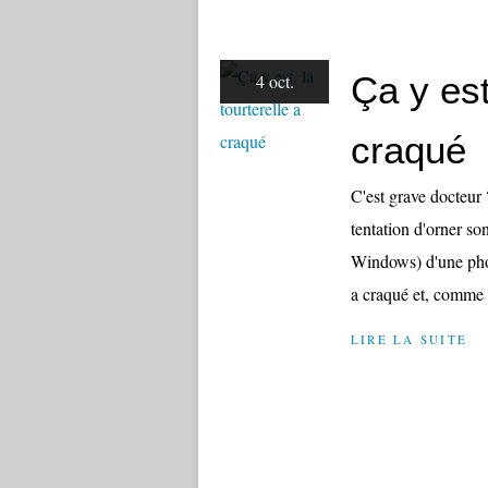
Ça y est
4 oct.
craqué
C'est grave docteur ?
tentation d'orner so
Windows) d'une phot
a craqué et, comme d
LIRE LA SUITE