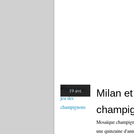
Milan et
19 avr.
champi
Mosaïque champignon
une quinzaine d'ann