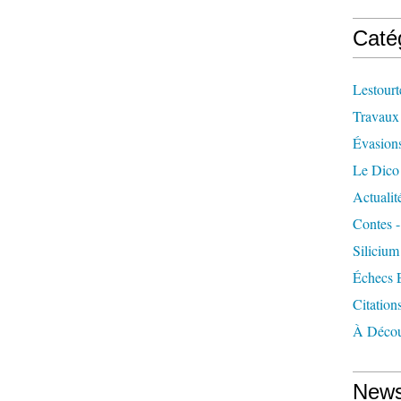
Caté
Lestourt
Travaux
Évasion
Le Dico
Actualit
Contes -
Silicium
Échecs 
Citation
À Décou
News