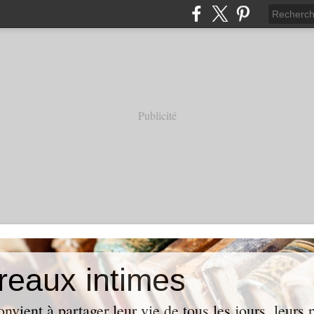
Publicité
reaux intimes
vient à partager leur vie de tous les jours, leurs p