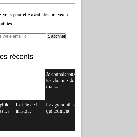
vous pour être averti des nouveaux
publiés.
les récents
Je connais tous
les chemins de
mon...
philo,
La fête de la
Les grenouilles
us les
musique
qui tournent