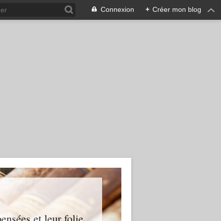
Connexion
+
Créer mon blog
ensées et leur folie...