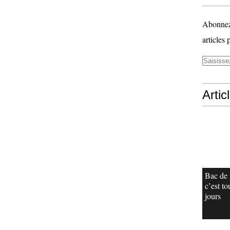
Abonnez-
articles 
Artic
Bac de 
c’est to
jours