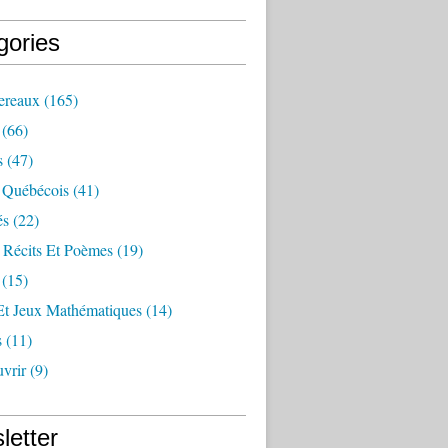
gories
ereaux
(165)
(66)
s
(47)
 Québécois
(41)
és
(22)
 Récits Et Poèmes
(19)
(15)
Et Jeux Mathématiques
(14)
s
(11)
vrir
(9)
letter