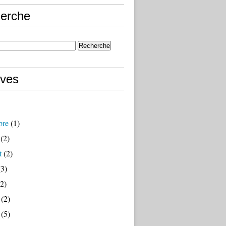
erche
ives
bre
(1)
(2)
t
(2)
3)
2)
(2)
(5)