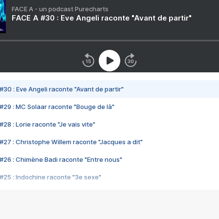
FACE A - un podcast Purecharts
FACE A #30 : Eve Angeli raconte "Avant de partir"
#30 : Eve Angeli raconte "Avant de partir"
#29 : MC Solaar raconte "Bouge de là"
28 : Lorie raconte "Je vais vite"
#27 : Christophe Willem raconte "Jacques a dit"
#26 : Chimène Badi raconte "Entre nous"
#25 : Indochine raconte "3e sexe"
#24 : Zaho raconte "C'est chelou"
#23 : Patrick Bruel raconte "Au café des délices"