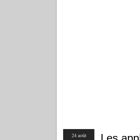
Les appl
24 août