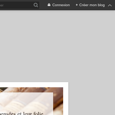
Connexion
+
Créer mon blog
ensées et leur folie...