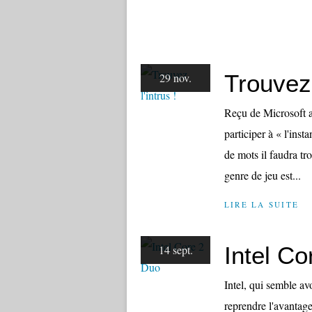
Trouvez 
29 nov.
Reçu de Microsoft au
participer à « l'inst
de mots il faudra tro
genre de jeu est...
LIRE LA SUITE
Intel C
14 sept.
Intel, qui semble a
reprendre l'avantag