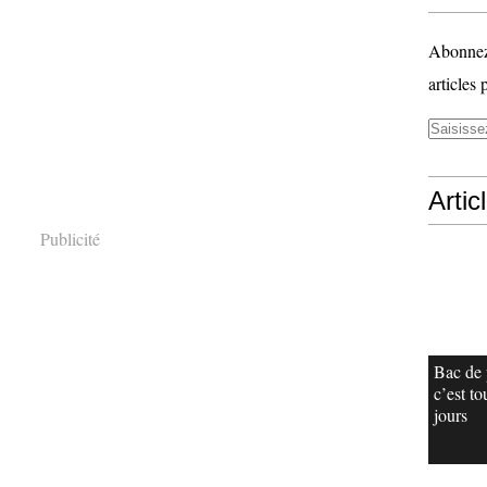
Abonnez-
articles 
Artic
Publicité
Bac de 
c’est to
jours