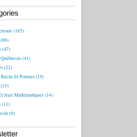
gories
ereaux
(165)
(66)
s
(47)
 Québécois
(41)
és
(22)
 Récits Et Poèmes
(19)
(15)
Et Jeux Mathématiques
(14)
s
(11)
vrir
(9)
letter