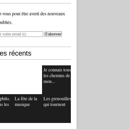
vous pour être averti des nouveaux
publiés.
les récents
Je connais tous
les chemins de
mon...
philo,
La fête de la
Les grenouilles
us les
musique
qui tournent