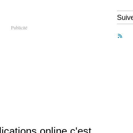
Suiv
Publicité
ications online c'est