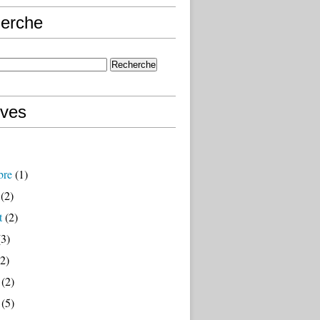
erche
ives
bre
(1)
(2)
t
(2)
3)
2)
(2)
(5)