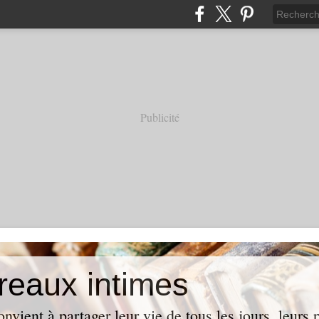
Publicité
reaux intimes
vient à partager leur vie de tous les jours, leurs p