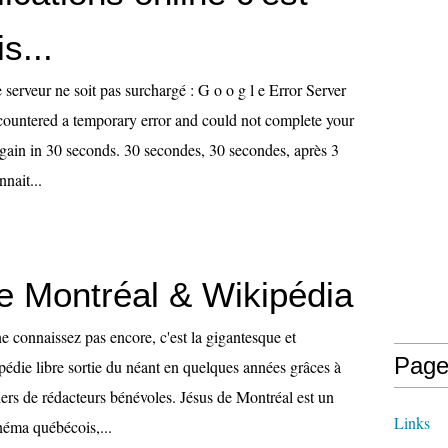
s...
e serveur ne soit pas surchargé : G o o g l e Error Server
countered a temporary error and could not complete your
again in 30 seconds. 30 secondes, 30 secondes, après 3
nait...
e Montréal & Wikipédia
e connaissez pas encore, c'est la gigantesque et
Page
pédie libre sortie du néant en quelques années grâces à
iers de rédacteurs bénévoles. Jésus de Montréal est un
Links
néma québécois,...