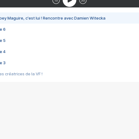
bey Maguire, c'est lui ! Rencontre avec Damien Witecka
e 6
e 5
e 4
e 3
s créatrices de la VF !
e 2
e 1
e Mektoub My Love arrive enfin ! Rencontre avec Shaïn Boumedine et Sal
i : après Toni en famille
elle réalise le bouleversant Dites lui que je l'aime