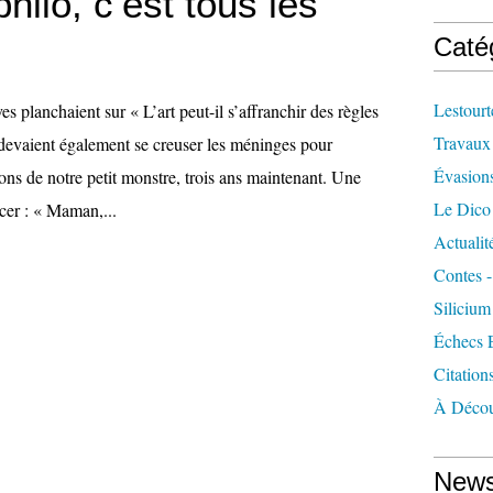
hilo, c’est tous les
Caté
Lestourt
es planchaient sur « L’art peut-il s’affranchir des règles
Travaux
 devaient également se creuser les méninges pour
Évasion
ons de notre petit monstre, trois ans maintenant. Une
Le Dico
er : « Maman,...
Actualit
Contes -
Silicium
Échecs 
Citation
À Décou
News