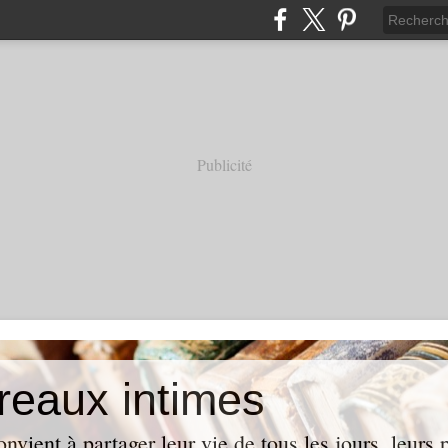
Publicité
reaux intimes
vient à partager leur vie de tous les jours, leurs p