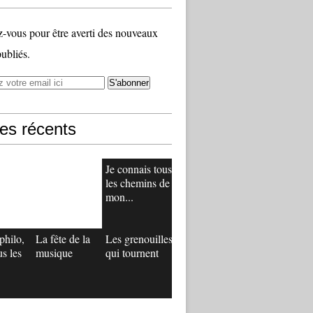
vous pour être averti des nouveaux
publiés.
les récents
Je connais tous
les chemins de
mon...
philo,
La fête de la
Les grenouilles
us les
musique
qui tournent