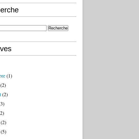
erche
ives
bre
(1)
(2)
t
(2)
3)
2)
(2)
(5)