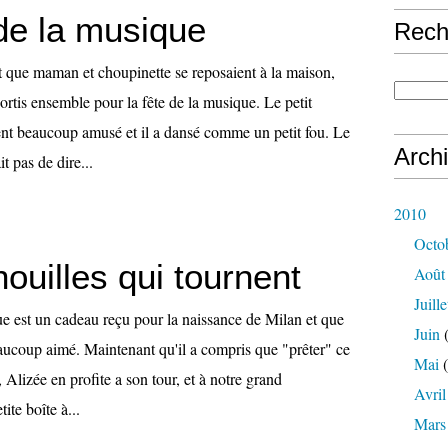
 de la musique
Rech
 que maman et choupinette se reposaient à la maison,
ortis ensemble pour la fête de la musique. Le petit
ent beaucoup amusé et il a dansé comme un petit fou. Le
Arch
it pas de dire...
2010
Octo
ouilles qui tournent
Août
Juille
ue est un cadeau reçu pour la naissance de Milan et que
Juin
(
aucoup aimé. Maintenant qu'il a compris que "prêter" ce
Mai
(
 Alizée en profite a son tour, et à notre grand
Avril
ite boîte à...
Mars