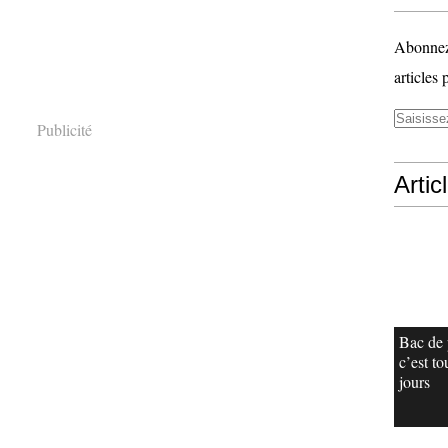
Abonnez-
articles 
Publicité
Artic
Bac de 
c’est to
jours