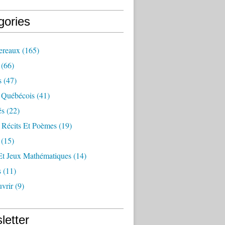
gories
ereaux
(165)
(66)
s
(47)
 Québécois
(41)
és
(22)
 Récits Et Poèmes
(19)
(15)
Et Jeux Mathématiques
(14)
s
(11)
vrir
(9)
letter