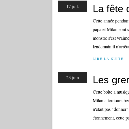
La fête
17 juil.
Cette année pendant
papa et Milan sont s
monstre s'est vraim
lendemain il n'arrêta
LIRE LA SUITE
Les gren
23 juin
Cette boîte à musiq
Milan a toujours be
n'était pas "donner",
étonnement, cette pet