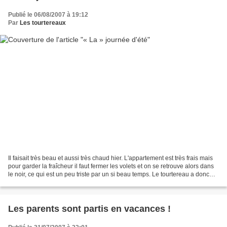
Publié le 06/08/2007 à 19:12
Par
Les tourtereaux
Il faisait très beau et aussi très chaud hier. L'appartement est très frais mais
pour garder la fraîcheur il faut fermer les volets et on se retrouve alors dans
le noir, ce qui est un peu triste par un si beau temps. Le tourtereau a donc
proposé de faire...
Les parents sont partis en vacances !