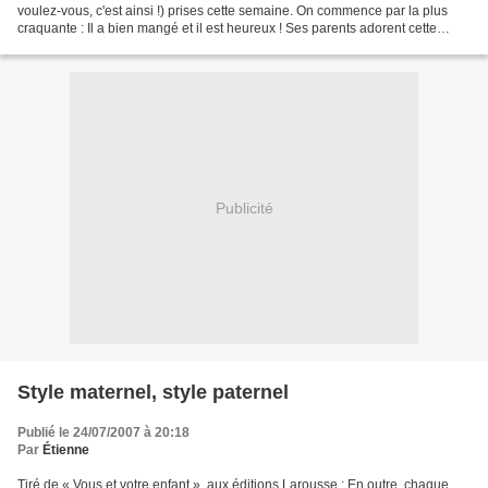
voulez-vous, c'est ainsi !) prises cette semaine. On commence par la plus
craquante : Il a bien mangé et il est heureux ! Ses parents adorent cette
photo ! Il dort, sa petite main...
Publicité
Style maternel, style paternel
Publié le 24/07/2007 à 20:18
Par
Étienne
Tiré de « Vous et votre enfant », aux éditions Larousse : En outre, chaque