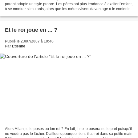
parent adopte un style propre. Les pères ont plus tendance à exciter l'enfant,
à se montrer stimulants, alors que les mères visent davantage à le contenir,
à le réconforter ou...
Et le roi joue en ... ?
Publié le 23/07/2007 à 19:46
Par
Étienne
Alors Milan, tu le poses où ton roi ? En fait, il ne le posera nulle part puisqu'il
ne voudra pas le lâcher. D'ailleurs pourquoi tient-il ce roi dans sa petite main