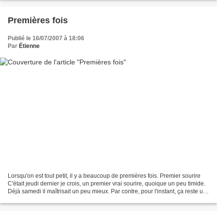
Premières fois
Publié le 16/07/2007 à 18:06
Par
Étienne
Lorsqu'on est tout petit, il y a beaucoup de premières fois. Premier sourire
C'était jeudi dernier je crois, un premier vrai sourire, quoique un peu timide.
Déjà samedi il maîtrisait un peu mieux. Par contre, pour l'instant, ça reste un
ou deux par 24...