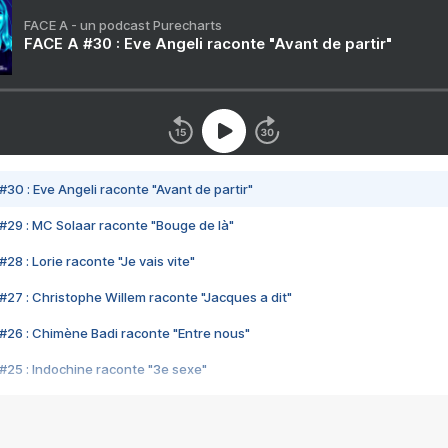
FACE A - un podcast Purecharts
FACE A #30 : Eve Angeli raconte "Avant de partir"
#30 : Eve Angeli raconte "Avant de partir"
#29 : MC Solaar raconte "Bouge de là"
28 : Lorie raconte "Je vais vite"
#27 : Christophe Willem raconte "Jacques a dit"
#26 : Chimène Badi raconte "Entre nous"
#25 : Indochine raconte "3e sexe"
#24 : Zaho raconte "C'est chelou"
#23 : Patrick Bruel raconte "Au café des délices"