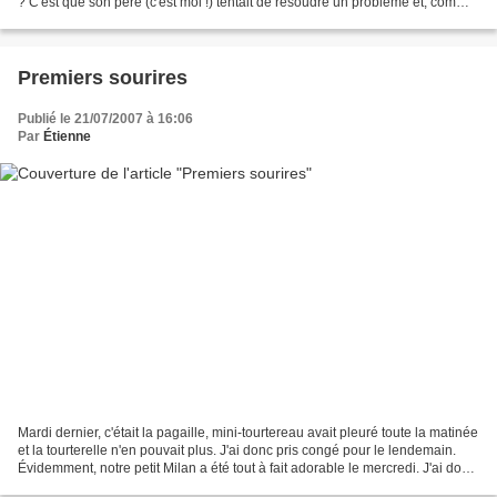
? C'est que son père (c'est moi !) tentait de résoudre un problème et, comme
il n'y arrivait...
Premiers sourires
Publié le 21/07/2007 à 16:06
Par
Étienne
Mardi dernier, c'était la pagaille, mini-tourtereau avait pleuré toute la matinée
et la tourterelle n'en pouvait plus. J'ai donc pris congé pour le lendemain.
Évidemment, notre petit Milan a été tout à fait adorable le mercredi. J'ai donc
pu me moquer...