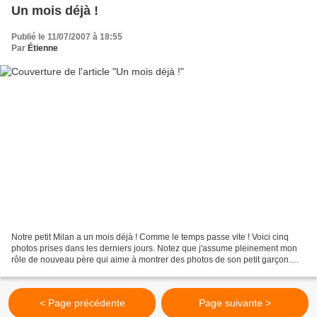
Un mois déjà !
Publié le 11/07/2007 à 18:55
Par
Étienne
Notre petit Milan a un mois déjà ! Comme le temps passe vite ! Voici cinq
photos prises dans les derniers jours. Notez que j'assume pleinement mon
rôle de nouveau père qui aime à montrer des photos de son petit garçon.
Estimez-vous chanceux que je sois...
< Page précédente
Page suivante >