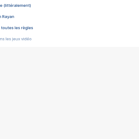
e (littéralement)
im Rayan
 toutes les règles
s les jeux vidéo
us choquant de Rockstar ? - Le scandale BULLY
e plus moche de Steam
du RÊVE tourne au CAUCHEMAR
pendant 8 heures
it… à tort
umiliés par un jeu vidéo
ire - Final Fantasy 8
ti un empire - Age of Empires