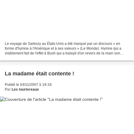
Le voyage de Sarkozy au États-Unis a été marqué par un discours « en
forme d'hymne à l'Amérique et à ses valeurs » (Le Monde). Hymne qui a
visiblement fait de l'effet à Bush qui a balayé d'un revers de la main son
habituelle attitude guerrière et qui...
La madame était contente !
Publié le 04/11/2007 à 19:16
Par
Les tourtereaux